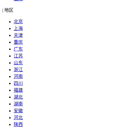
|
地区
北京
上海
天津
重庆
广东
江苏
山东
浙江
河南
四川
福建
湖北
湖南
安徽
河北
陕西