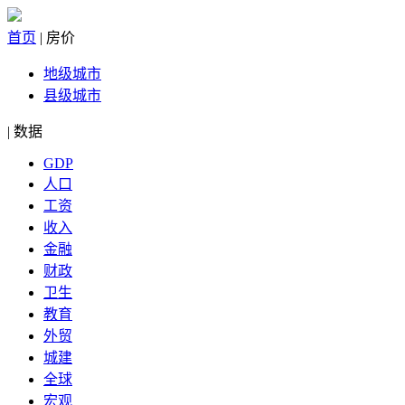
首页
|
房价
地级城市
县级城市
|
数据
GDP
人口
工资
收入
金融
财政
卫生
教育
外贸
城建
全球
宏观