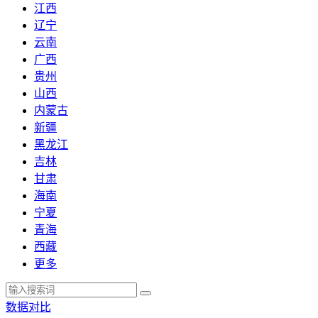
江西
辽宁
云南
广西
贵州
山西
内蒙古
新疆
黑龙江
吉林
甘肃
海南
宁夏
青海
西藏
更多
数据对比