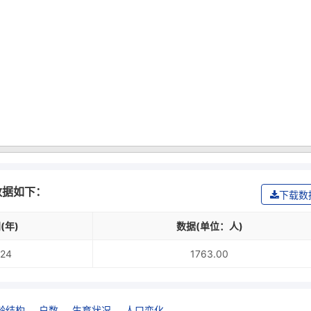
数据如下：
下载数
(年)
数据(单位：人)
24
1763.00
龄结构
户数
生育状况
人口变化