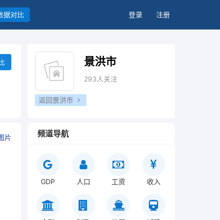
数据对比
登录
注册
景洪市
比
293人关注
返回景洪市
频道导航
图片
GDP
人口
工资
收入