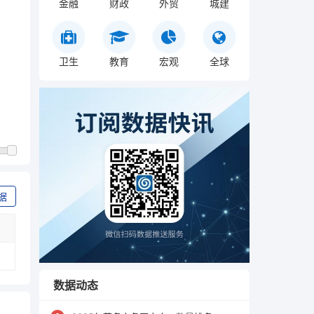
金融
财政
外贸
城建
卫生
教育
宏观
全球
据
数据动态