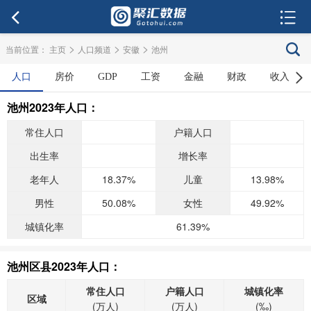
>
>
>
当前位置：
主页
人口频道
安徽
池州
人口
房价
GDP
工资
金融
财政
收入
池州2023年人口：
常住人口
户籍人口
出生率
增长率
老年人
18.37%
儿童
13.98%
男性
50.08%
女性
49.92%
城镇化率
61.39%
池州区县2023年人口：
常住人口
户籍人口
城镇化率
区域
(万人)
(万人)
(‰)