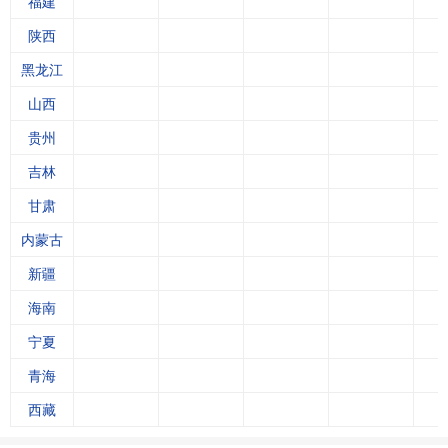
福建
陕西
黑龙江
山西
5
贵州
4
吉林
甘肃
4
内蒙古
新疆
海南
4
宁夏
青海
5
西藏
3